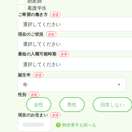
助産師
看護学生
ご希望の働き方
必須
現在のご状況
必須
最短の入職可能時期
必須
誕生年
必須
性別
必須
女性
男性
回答しない
現在のお住まい
必須
郵便番号を調べる