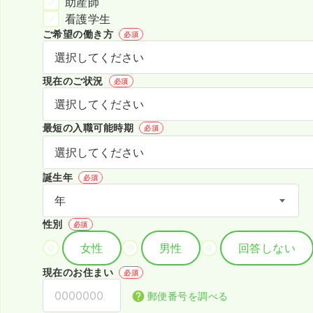
助産師
看護学生
ご希望の働き方
必須
現在のご状況
必須
最短の入職可能時期
必須
誕生年
必須
性別
必須
女性
男性
回答しない
現在のお住まい
必須
郵便番号を調べる