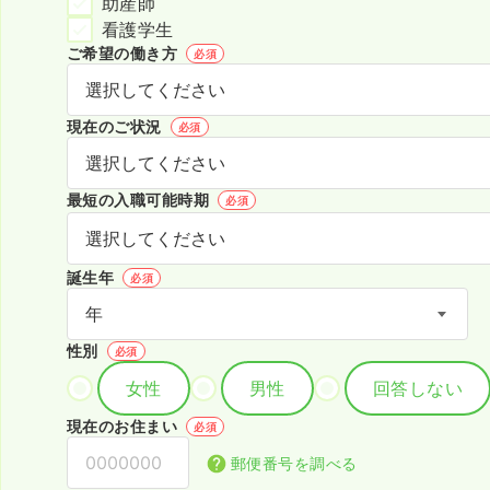
助産師
看護学生
ご希望の働き方
必須
現在のご状況
必須
最短の入職可能時期
必須
誕生年
必須
性別
必須
女性
男性
回答しない
現在のお住まい
必須
郵便番号を調べる