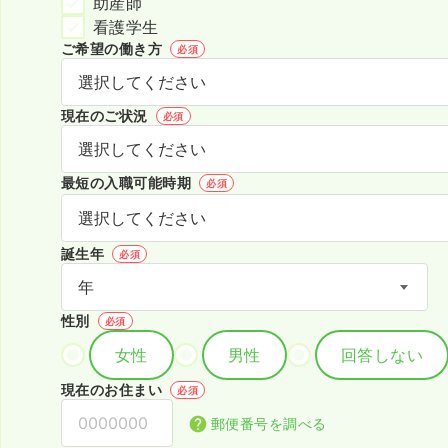
助産師
看護学生
ご希望の働き方
必須
現在のご状況
必須
最短の入職可能時期
必須
誕生年
必須
性別
必須
女性
男性
回答しない
現在のお住まい
必須
郵便番号を調べる