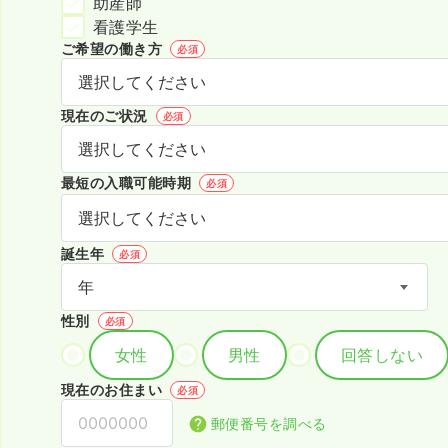
助産師
看護学生
ご希望の働き方
必須
現在のご状況
必須
最短の入職可能時期
必須
誕生年
必須
性別
必須
女性
男性
回答しない
現在のお住まい
必須
郵便番号を調べる