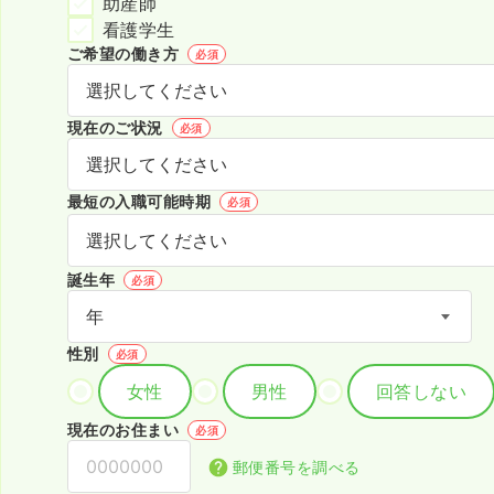
助産師
看護学生
ご希望の働き方
必須
現在のご状況
必須
最短の入職可能時期
必須
誕生年
必須
性別
必須
女性
男性
回答しない
現在のお住まい
必須
郵便番号を調べる