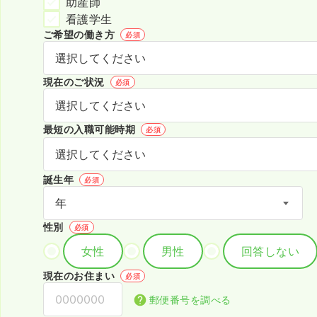
助産師
看護学生
ご希望の働き方
必須
現在のご状況
必須
最短の入職可能時期
必須
誕生年
必須
性別
必須
女性
男性
回答しない
現在のお住まい
必須
郵便番号を調べる