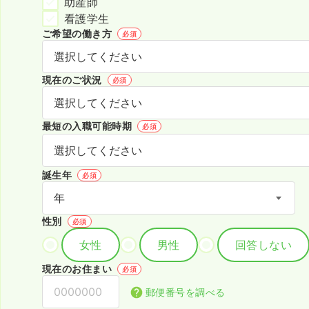
助産師
看護学生
ご希望の働き方
必須
現在のご状況
必須
最短の入職可能時期
必須
誕生年
必須
性別
必須
女性
男性
回答しない
現在のお住まい
必須
郵便番号を調べる