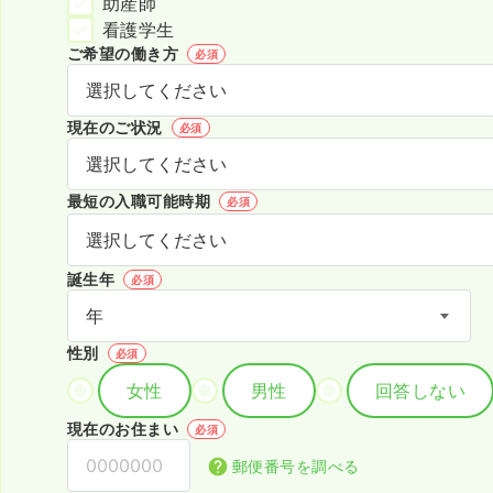
助産師
看護学生
ご希望の働き方
必須
現在のご状況
必須
最短の入職可能時期
必須
誕生年
必須
性別
必須
女性
男性
回答しない
現在のお住まい
必須
郵便番号を調べる