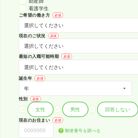
助産師
看護学生
ご希望の働き方
必須
現在のご状況
必須
最短の入職可能時期
必須
誕生年
必須
性別
必須
女性
男性
回答しない
現在のお住まい
必須
郵便番号を調べる