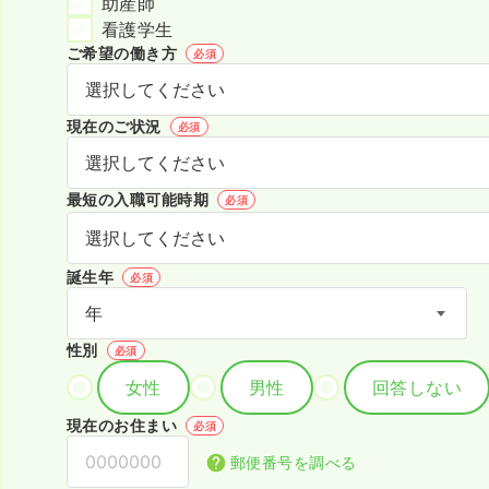
助産師
看護学生
ご希望の働き方
必須
現在のご状況
必須
最短の入職可能時期
必須
誕生年
必須
性別
必須
女性
男性
回答しない
現在のお住まい
必須
郵便番号を調べる