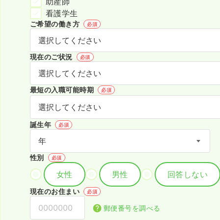
助産師
看護学生
ご希望の働き方
必須
現在のご状況
必須
最短の入職可能時期
必須
誕生年
必須
性別
必須
女性
男性
回答しない
現在のお住まい
必須
郵便番号を調べる