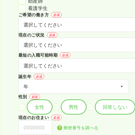
助産師
看護学生
ご希望の働き方
必須
現在のご状況
必須
最短の入職可能時期
必須
誕生年
必須
性別
必須
女性
男性
回答しない
現在のお住まい
必須
郵便番号を調べる