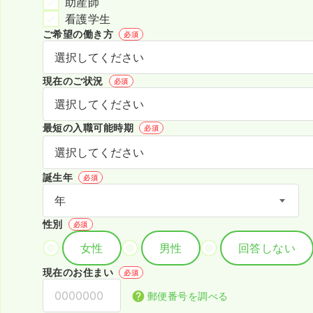
助産師
看護学生
ご希望の働き方
必須
現在のご状況
必須
最短の入職可能時期
必須
誕生年
必須
性別
必須
女性
男性
回答しない
現在のお住まい
必須
郵便番号を調べる