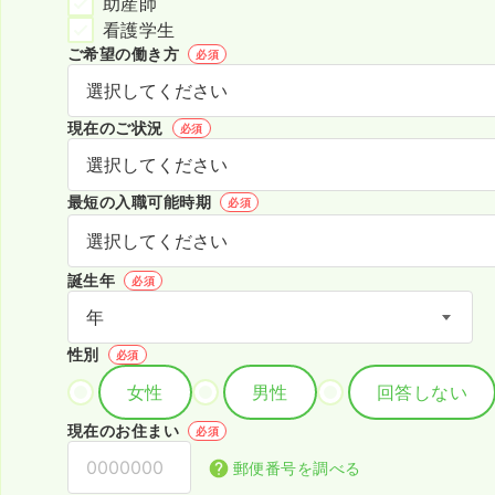
助産師
看護学生
ご希望の働き方
必須
現在のご状況
必須
最短の入職可能時期
必須
誕生年
必須
性別
必須
女性
男性
回答しない
現在のお住まい
必須
郵便番号を調べる