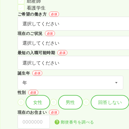
助産師
看護学生
ご希望の働き方
必須
現在のご状況
必須
最短の入職可能時期
必須
誕生年
必須
性別
必須
女性
男性
回答しない
現在のお住まい
必須
郵便番号を調べる