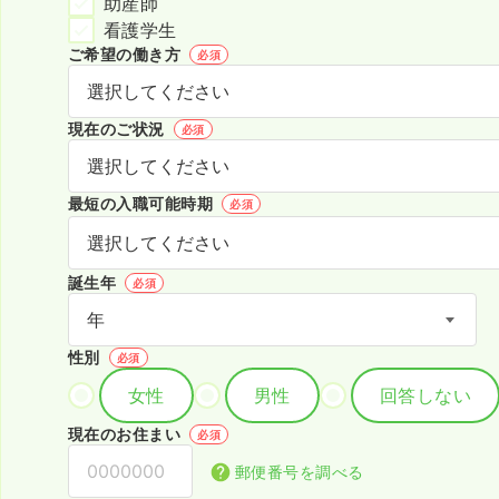
助産師
看護学生
ご希望の働き方
必須
現在のご状況
必須
最短の入職可能時期
必須
誕生年
必須
性別
必須
女性
男性
回答しない
現在のお住まい
必須
郵便番号を調べる