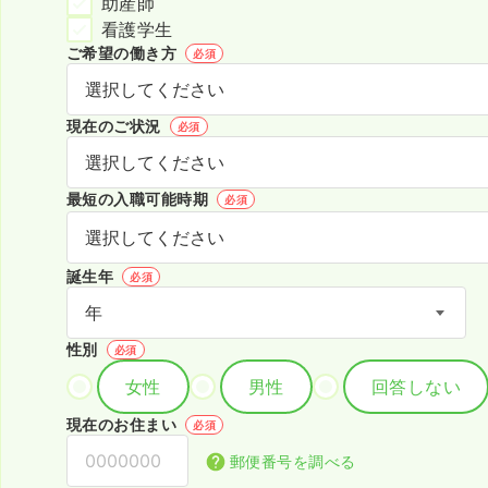
助産師
看護学生
ご希望の働き方
必須
現在のご状況
必須
最短の入職可能時期
必須
誕生年
必須
性別
必須
女性
男性
回答しない
現在のお住まい
必須
郵便番号を調べる