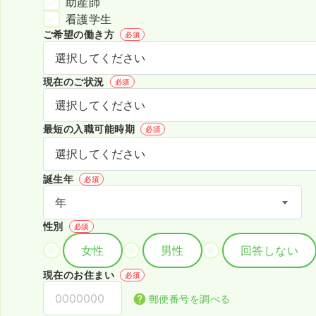
助産師
看護学生
ご希望の働き方
必須
現在のご状況
必須
最短の入職可能時期
必須
誕生年
必須
性別
必須
女性
男性
回答しない
現在のお住まい
必須
郵便番号を調べる