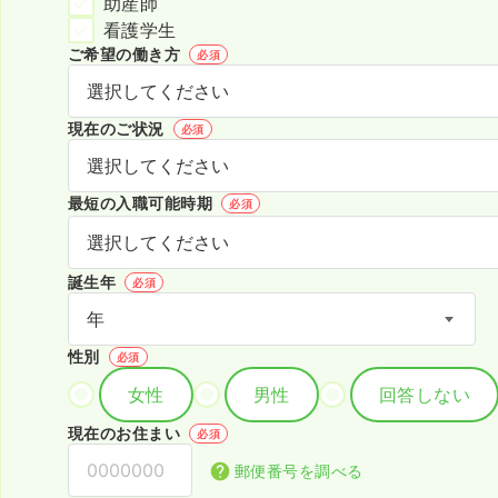
助産師
看護学生
ご希望の働き方
必須
現在のご状況
必須
最短の入職可能時期
必須
誕生年
必須
性別
必須
女性
男性
回答しない
現在のお住まい
必須
郵便番号を調べる