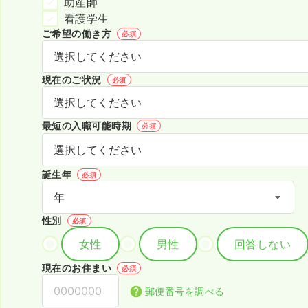
助産師
看護学生
ご希望の働き方
必須
現在のご状況
必須
最短の入職可能時期
必須
誕生年
必須
性別
必須
女性
男性
回答しない
現在のお住まい
必須
郵便番号を調べる