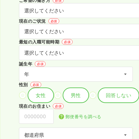
ご希望の働き方
必須
現在のご状況
必須
最短の入職可能時期
必須
誕生年
必須
性別
必須
女性
男性
回答しない
現在のお住まい
必須
郵便番号を調べる