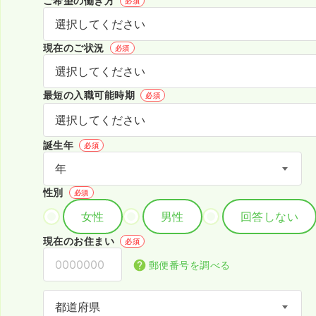
ご希望の働き方
必須
現在のご状況
必須
最短の入職可能時期
必須
誕生年
必須
性別
必須
女性
男性
回答しない
現在のお住まい
必須
郵便番号を調べる