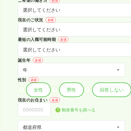
ご希望の働き方
必須
現在のご状況
必須
最短の入職可能時期
必須
誕生年
必須
性別
必須
女性
男性
回答しない
現在のお住まい
必須
郵便番号を調べる