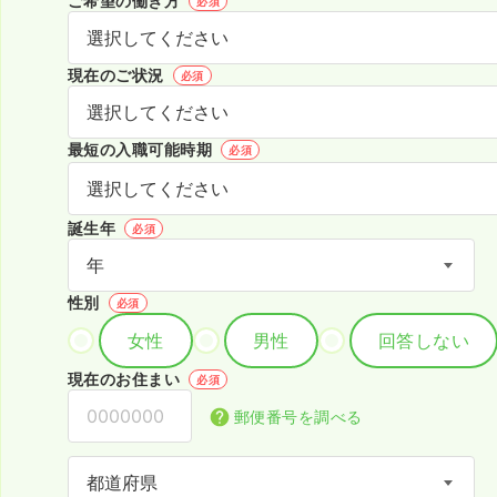
ご希望の働き方
必須
現在のご状況
必須
最短の入職可能時期
必須
誕生年
必須
性別
必須
女性
男性
回答しない
現在のお住まい
必須
郵便番号を調べる