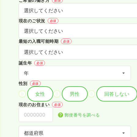
ご希望の働き方
必須
現在のご状況
必須
最短の入職可能時期
必須
誕生年
必須
性別
必須
女性
男性
回答しない
現在のお住まい
必須
郵便番号を調べる