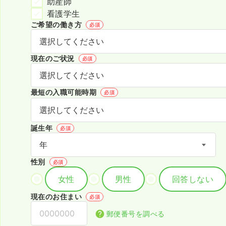
助産師
看護学生
ご希望の働き方
必須
現在のご状況
必須
最短の入職可能時期
必須
誕生年
必須
性別
必須
女性
男性
回答しない
現在のお住まい
必須
郵便番号を調べる