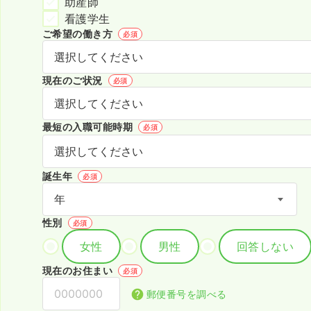
助産師
看護学生
ご希望の働き方
必須
現在のご状況
必須
最短の入職可能時期
必須
誕生年
必須
性別
必須
女性
男性
回答しない
現在のお住まい
必須
郵便番号を調べる