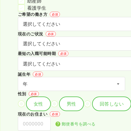
助産師
看護学生
ご希望の働き方
必須
現在のご状況
必須
最短の入職可能時期
必須
誕生年
必須
性別
必須
女性
男性
回答しない
現在のお住まい
必須
郵便番号を調べる