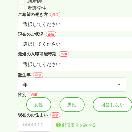
助産師
看護学生
ご希望の働き方
必須
現在のご状況
必須
最短の入職可能時期
必須
誕生年
必須
性別
必須
女性
男性
回答しない
現在のお住まい
必須
郵便番号を調べる