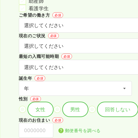
助産師
看護学生
ご希望の働き方
必須
現在のご状況
必須
最短の入職可能時期
必須
誕生年
必須
性別
必須
女性
男性
回答しない
現在のお住まい
必須
郵便番号を調べる