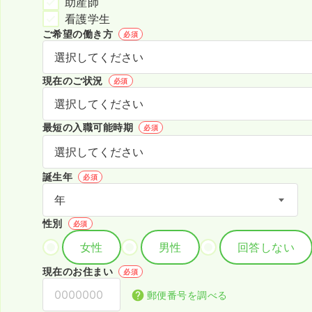
助産師
看護学生
ご希望の働き方
必須
現在のご状況
必須
最短の入職可能時期
必須
誕生年
必須
性別
必須
女性
男性
回答しない
現在のお住まい
必須
郵便番号を調べる