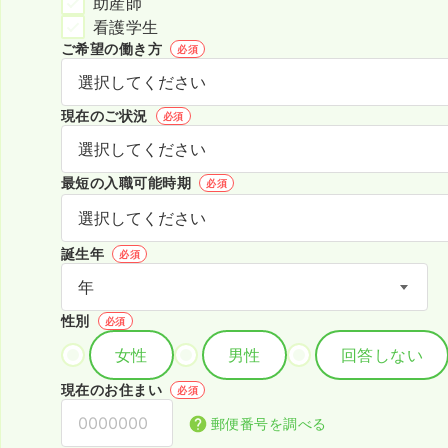
助産師
看護学生
ご希望の働き方
必須
現在のご状況
必須
最短の入職可能時期
必須
誕生年
必須
性別
必須
女性
男性
回答しない
現在のお住まい
必須
郵便番号を調べる