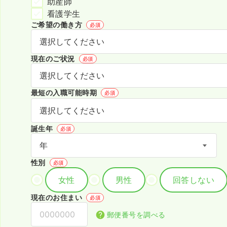
助産師
看護学生
ご希望の働き方
必須
現在のご状況
必須
最短の入職可能時期
必須
誕生年
必須
性別
必須
女性
男性
回答しない
現在のお住まい
必須
郵便番号を調べる