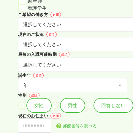
助産師
看護学生
ご希望の働き方
必須
現在のご状況
必須
最短の入職可能時期
必須
誕生年
必須
性別
必須
女性
男性
回答しない
現在のお住まい
必須
郵便番号を調べる