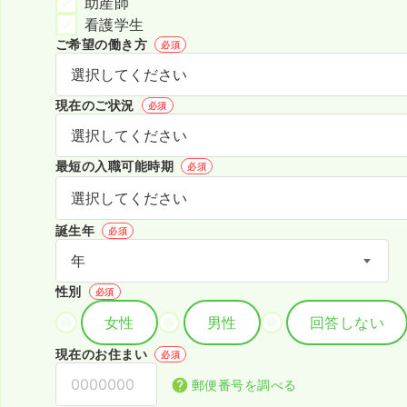
助産師
看護学生
ご希望の働き方
必須
現在のご状況
必須
最短の入職可能時期
必須
誕生年
必須
性別
必須
女性
男性
回答しない
現在のお住まい
必須
郵便番号を調べる