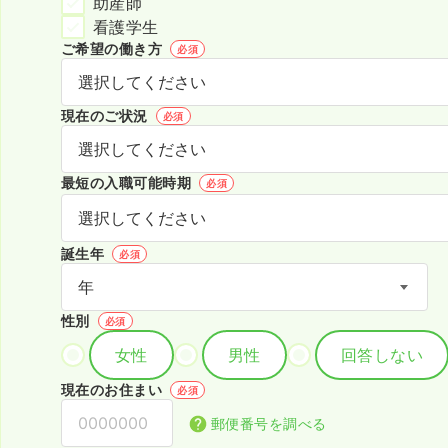
助産師
看護学生
ご希望の働き方
必須
現在のご状況
必須
最短の入職可能時期
必須
誕生年
必須
性別
必須
女性
男性
回答しない
現在のお住まい
必須
郵便番号を調べる