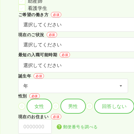
助産師
看護学生
ご希望の働き方
必須
現在のご状況
必須
最短の入職可能時期
必須
誕生年
必須
性別
必須
女性
男性
回答しない
現在のお住まい
必須
郵便番号を調べる