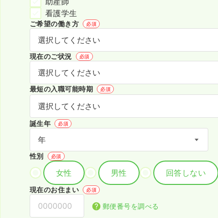
助産師
看護学生
ご希望の働き方
必須
現在のご状況
必須
最短の入職可能時期
必須
誕生年
必須
性別
必須
女性
男性
回答しない
現在のお住まい
必須
郵便番号を調べる