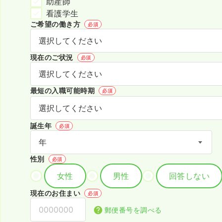
助産師
看護学生
ご希望の働き方
必須
現在のご状況
必須
最短の入職可能時期
必須
誕生年
必須
性別
必須
女性
男性
回答しない
現在のお住まい
必須
郵便番号を調べる