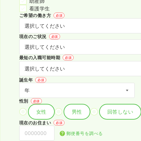
助産師
看護学生
ご希望の働き方
必須
現在のご状況
必須
最短の入職可能時期
必須
誕生年
必須
性別
必須
女性
男性
回答しない
現在のお住まい
必須
郵便番号を調べる