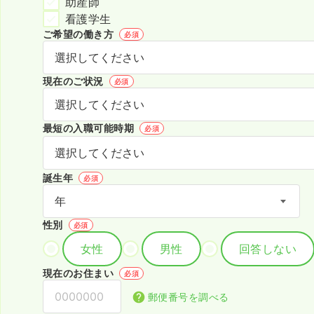
助産師
看護学生
ご希望の働き方
必須
現在のご状況
必須
最短の入職可能時期
必須
誕生年
必須
性別
必須
女性
男性
回答しない
現在のお住まい
必須
郵便番号を調べる