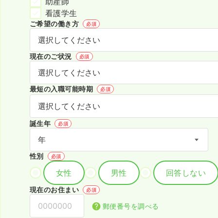
助産師
看護学生
ご希望の働き方
必須
現在のご状況
必須
最短の入職可能時期
必須
誕生年
必須
性別
必須
女性
男性
回答しない
現在のお住まい
必須
郵便番号を調べる