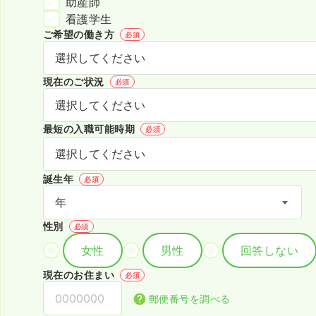
助産師
看護学生
ご希望の働き方
必須
現在のご状況
必須
最短の入職可能時期
必須
誕生年
必須
性別
必須
女性
男性
回答しない
現在のお住まい
必須
郵便番号を調べる