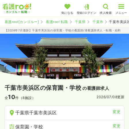
気になる
登録/ログイン
求人検索
メニュー
看護roo![カンゴルー]
看護roo! 転職
千葉県
千葉市
千葉市美浜
【2026年7月最新】千葉市美浜区の保育園・学校の看護師/准看護師求人・転職・給料
千葉市美浜区の保育園・学校
の看護師求人
10
2026/07/08
更新
全
件（8施設）
変更
千葉県千葉市美浜区
変更
保育園・学校