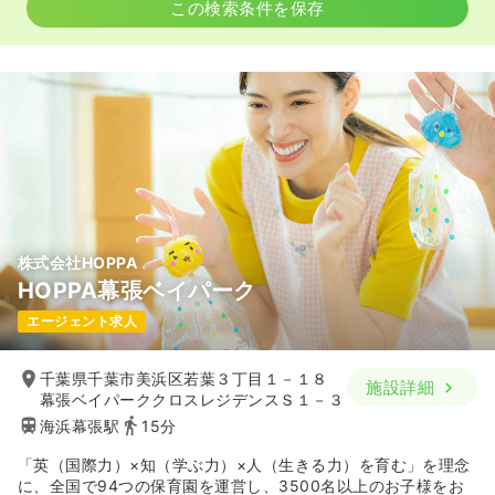
この検索条件を保存
株式会社HOPPA
HOPPA幕張ベイパーク
エージェント求人
千葉県千葉市美浜区若葉３丁目１－１８
施設詳細
幕張ベイパーククロスレジデンスＳ１－３
海浜幕張駅
15分
「英（国際力）×知（学ぶ力）×人（生きる力）を育む」を理念
に、全国で94つの保育園を運営し、3500名以上のお子様をお