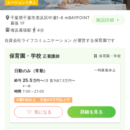
エージェント求人
千葉県千葉市美浜区中瀬1-6 mBAYPOINT
施設詳細
幕張 1F
海浜幕張駅
4分
合資会社ライフコミュニケーション が運営する保育園です
保育園・学校
保育園・学校
正看護師
一時募集休止
日勤のみ（常勤）
25.5
給与
万円〜
/月
賞与87.3万円〜
※一例
時間
7:00～21:00
4週8休以上
月給25万円以上可
気になる
詳細を見る