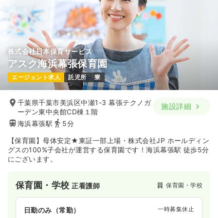
株式会社日本保育サービス
アスク海浜幕張保育園
エージェント求人
託児所
寮
千葉県千葉市美浜区中瀬1-3 幕張テクノガ
施設詳細
ーデン東中央館CD棟１階
海浜幕張駅
5分
【保育園】母体安定★東証一部上場・株式会社JP ホールディン
グスの100%子会社が運営する保育園です！海浜幕張駅 徒歩5分
にございます。
保育園・学校
保育園・学校
正看護師
一時募集休止
日勤のみ（常勤）