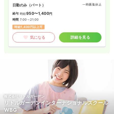
一時募集休止
日勤のみ（パート）
950〜1,400
給与
時給
円
時間
7:00～21:00
時給1,400円以上可
気になる
詳細を見る
株式会社リトルガーデン
リトルガーデンインターナショナルスクール
WBG