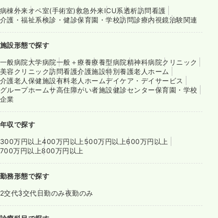
病棟
外来
オペ室(手術室)
救急外来
ICU系
透析
訪問看護
介護・福祉系
検診・健診
保育園・学校
訪問診療
内視鏡
治験関連
施設形態で探す
一般病院
大学病院
一般＋療養
療養型病院
精神科病院
クリニック
美容クリニック
訪問看護
介護施設
特別養護老人ホーム
介護老人保健施設
有料老人ホーム
デイケア・デイサービス
グループホーム
サ高住
障がい者施設
健診センター
保育園・学校
企業
年収で探す
300万円以上
400万円以上
500万円以上
600万円以上
700万円以上
800万円以上
勤務形態で探す
2交代
3交代
日勤のみ
夜勤のみ