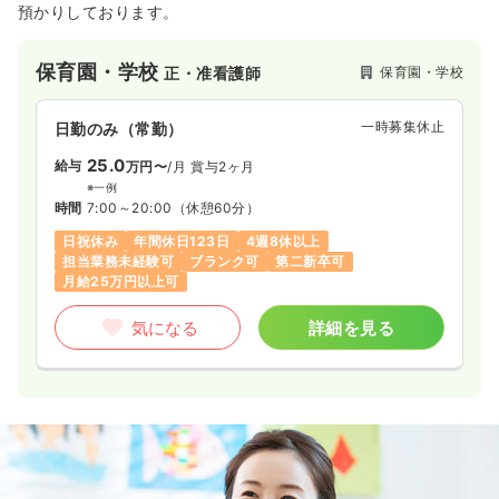
預かりしております。
保育園・学校
保育園・学校
正・准看護師
一時募集休止
日勤のみ（常勤）
25.0
給与
万円〜
/月
賞与2ヶ月
※一例
時間
7:00～20:00
（休憩60分）
日祝休み
年間休日123日
4週8休以上
担当業務未経験可
ブランク可
第二新卒可
月給25万円以上可
気になる
詳細を見る