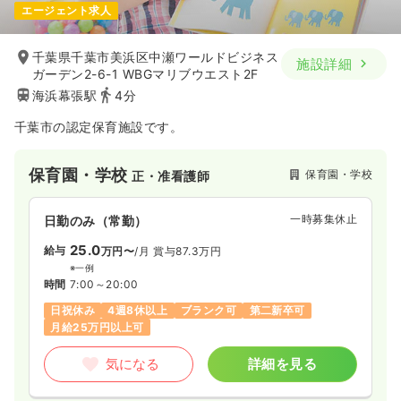
エージェント求人
千葉県千葉市美浜区中瀬ワールドビジネス
施設詳細
ガーデン2-6-1 WBGマリブウエスト2F
海浜幕張駅
4分
千葉市の認定保育施設です。
保育園・学校
保育園・学校
正・准看護師
一時募集休止
日勤のみ（常勤）
25.0
給与
万円〜
/月
賞与87.3万円
※一例
時間
7:00～20:00
日祝休み
4週8休以上
ブランク可
第二新卒可
月給25万円以上可
気になる
詳細を見る