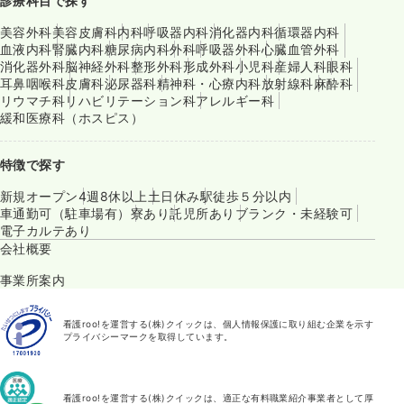
診療科目で探す
美容外科
美容皮膚科
内科
呼吸器内科
消化器内科
循環器内科
血液内科
腎臓内科
糖尿病内科
外科
呼吸器外科
心臓血管外科
消化器外科
脳神経外科
整形外科
形成外科
小児科
産婦人科
眼科
耳鼻咽喉科
皮膚科
泌尿器科
精神科・心療内科
放射線科
麻酔科
リウマチ科
リハビリテーション科
アレルギー科
緩和医療科（ホスピス）
特徴で探す
新規オープン
4週8休以上
土日休み
駅徒歩５分以内
車通勤可（駐車場有）
寮あり
託児所あり
ブランク・未経験可
電子カルテあり
会社概要
事業所案内
看護roo!を運営する(株)クイックは、個人情報保護に取り組む企業を示す
プライバシーマークを取得しています。
看護roo!を運営する(株)クイックは、適正な有料職業紹介事業者として厚