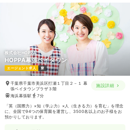
株式会社HOPPA
HOPPA幕張ベイタウン
エージェント求人
寮
千葉県千葉市美浜区打瀬１丁目２－１ 幕
施設詳細
張ベイタウンプラザ３階
海浜幕張駅
7分
「英（国際力）×知（学ぶ力）×人（生きる力）を育む」を理念
に、全国で94つの保育園を運営し、3500名以上のお子様をお
預かりしております。