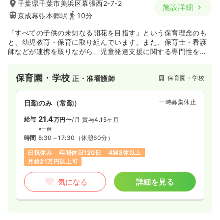
千葉県千葉市美浜区幕張西2-7-2
施設詳細
京成幕張本郷駅
10分
『すべての子供の未知なる開花を目指す』という保育理念のも
と、幼児教育・保育に取り組んでいます。また、保育士・看護
師などが連携を取りながら、児童発達支援に関する専門性を高
められるよう努めています。
保育園・学校
保育園・学校
正・准看護師
一時募集休止
日勤のみ（常勤）
21.4
給与
万円〜
/月
賞与4.15ヶ月
※一例
時間
8:30～17:30
（休憩60分）
日祝休み
年間休日120日
4週8休以上
月給21万円以上可
気になる
詳細を見る