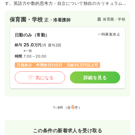
す。英語力や数的思考力・自立について独自のカリキュラムを
用いて子どもたちへ最高品質の学びと環境を提供しています。
保育園・学校
保育園・学校
正・准看護師
一時募集休止
日勤のみ（常勤）
25.0
給与
万円
/月
賞与2回
※一例
時間
7:00～20:00
日祝休み
年間休日123日
月給25万円以上可
気になる
詳細を見る
8
1~8件（全
件）
この条件の新着求人を受け取る