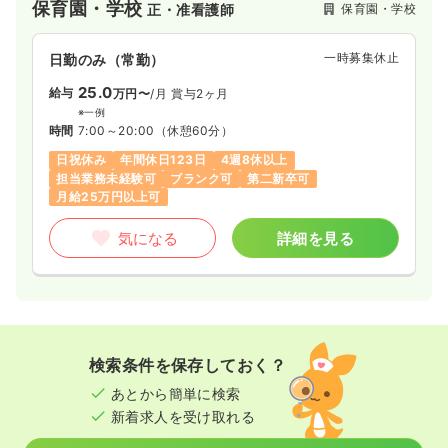
保育園・学校
保育園・学校
正・准看護師
一時募集休止
日勤のみ（常勤）
25.0
給与
万円〜
/月
賞与2ヶ月
※一例
時間
7:00～20:00
（休憩60分）
日祝休み
年間休日123日
4週8休以上
担当業務未経験可
ブランク可
第二新卒可
月給25万円以上可
気になる
詳細を見る
検索条件を保存しておく？
あとから簡単に検索
新着求人を受け取れる