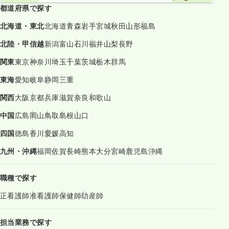
都道府県で探す
北海道・東北
北海道
青森
岩手
宮城
秋田
山形
福島
北陸・甲信越
新潟
富山
石川
福井
山梨
長野
関東
東京
神奈川
埼玉
千葉
茨城
栃木
群馬
東海
愛知
岐阜
静岡
三重
関西
大阪
京都
兵庫
滋賀
奈良
和歌山
中国
広島
岡山
鳥取
島根
山口
四国
徳島
香川
愛媛
高知
九州・沖縄
福岡
佐賀
長崎
熊本
大分
宮崎
鹿児島
沖縄
職種で探す
正看護師
准看護師
保健師
助産師
担当業務で探す