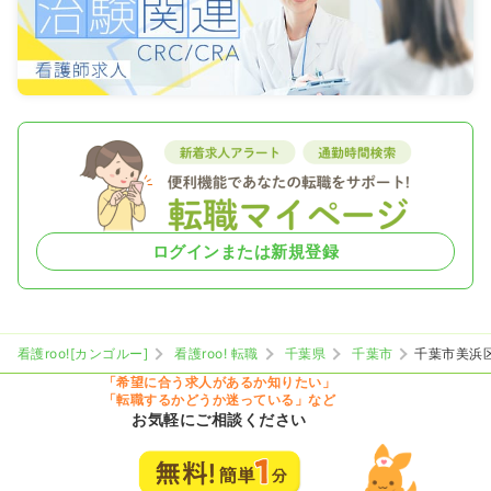
ログインまたは新規登録
看護roo![カンゴルー]
看護roo! 転職
千葉県
千葉市
千葉市美浜
「希望に合う求人があるか知りたい」
「転職するかどうか迷っている」など
お気軽にご相談ください