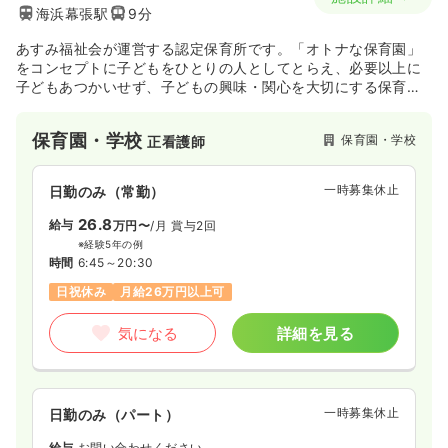
海浜幕張駅
9分
あすみ福祉会が運営する認定保育所です。「オトナな保育園」
をコンセプトに子どもをひとりの人としてとらえ、必要以上に
子どもあつかいせず、子どもの興味・関心を大切にする保育を
しています。
保育園・学校
保育園・学校
正看護師
一時募集休止
日勤のみ（常勤）
26.8
給与
万円〜
/月
賞与2回
※経験5年の例
時間
6:45～20:30
日祝休み
月給26万円以上可
気になる
詳細を見る
一時募集休止
日勤のみ（パート）
給与
お問い合わせください