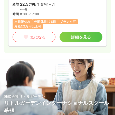
22.5
給与
万円
/月
賞与1ヶ月
※一例
時間
8:00～17:00
土日祝休み
年間休日125日
ブランク可
月給22万円以上可
気になる
詳細を見る
株式会社リトルガーデン
リトルガーデンインターナショナルスクール
幕張