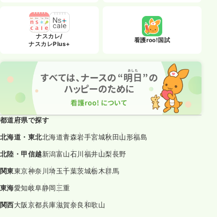
ナスカレ/
看護roo!国試
ナスカレPlus+
都道府県で探す
北海道・東北
北海道
青森
岩手
宮城
秋田
山形
福島
北陸・甲信越
新潟
富山
石川
福井
山梨
長野
関東
東京
神奈川
埼玉
千葉
茨城
栃木
群馬
東海
愛知
岐阜
静岡
三重
関西
大阪
京都
兵庫
滋賀
奈良
和歌山