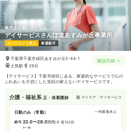
株式会社愛のアトリエ
デイサービスさんぽ道あすみが丘事業所
エージェント求人
車通勤可
千葉県千葉市緑区あすみが丘5-44-1
施設詳細
土気駅
26分
【デイサービス】千葉市緑区にある、家庭的なサービスで心の
ふれあいを大切にした笑顔の耐えないデイサービスです。
介護・福祉系
デイケア・デイサービス
正・准看護師
一時募集休止
日勤のみ（常勤）
22.0〜28.0
給与
万円
/月
賞与3回
※一例