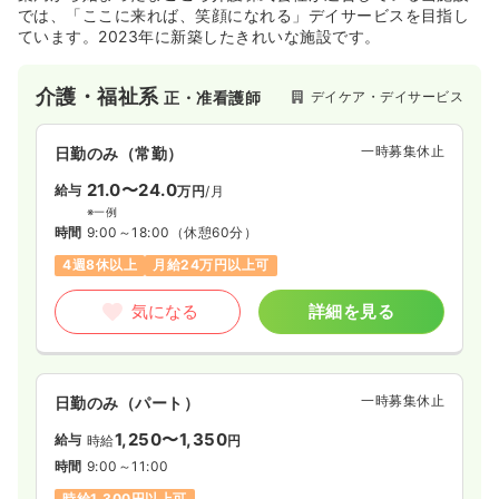
では、「ここに来れば、笑顔になれる」デイサービスを目指し
ています。2023年に新築したきれいな施設です。
介護・福祉系
デイケア・デイサービス
正・准看護師
一時募集休止
日勤のみ（常勤）
21.0〜24.0
給与
万円
/月
※一例
時間
9:00～18:00
（休憩60分）
4週8休以上
月給24万円以上可
気になる
詳細を見る
一時募集休止
日勤のみ（パート）
1,250〜1,350
給与
時給
円
時間
9:00～11:00
時給1,300円以上可