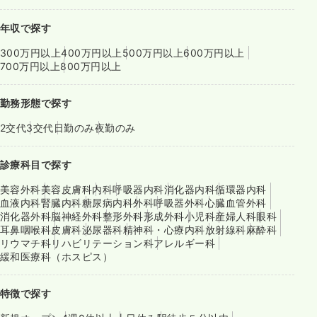
年収で探す
300万円以上
400万円以上
500万円以上
600万円以上
700万円以上
800万円以上
勤務形態で探す
2交代
3交代
日勤のみ
夜勤のみ
診療科目で探す
美容外科
美容皮膚科
内科
呼吸器内科
消化器内科
循環器内科
血液内科
腎臓内科
糖尿病内科
外科
呼吸器外科
心臓血管外科
消化器外科
脳神経外科
整形外科
形成外科
小児科
産婦人科
眼科
耳鼻咽喉科
皮膚科
泌尿器科
精神科・心療内科
放射線科
麻酔科
リウマチ科
リハビリテーション科
アレルギー科
緩和医療科（ホスピス）
特徴で探す