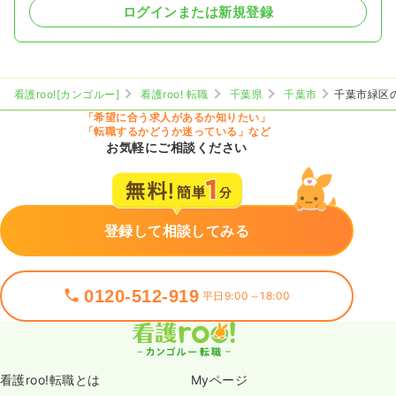
ログインまたは新規登録
看護roo![カンゴルー]
看護roo! 転職
千葉県
千葉市
千葉市緑区
「希望に合う求人があるか知りたい」
「転職するかどうか迷っている」など
お気軽にご相談ください
登録して相談してみる
0120-512-919
平日9:00～18:00
看護roo!転職とは
Myページ