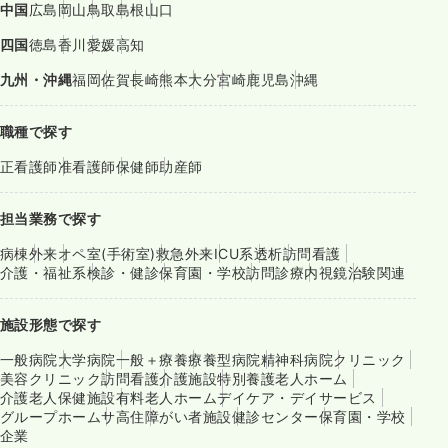
中国
広島
岡山
鳥取
島根
山口
四国
徳島
香川
愛媛
高知
九州・沖縄
福岡
佐賀
長崎
熊本
大分
宮崎
鹿児島
沖縄
職種で探す
正看護師
准看護師
保健師
助産師
担当業務で探す
病棟
外来
オペ室(手術室)
救急外来
ICU系
透析
訪問看護
介護・福祉系
検診・健診
保育園・学校
訪問診療
内視鏡
治験関連
施設形態で探す
一般病院
大学病院
一般＋療養
療養型病院
精神科病院
クリニック
美容クリニック
訪問看護
介護施設
特別養護老人ホーム
介護老人保健施設
有料老人ホーム
デイケア・デイサービス
グループホーム
サ高住
障がい者施設
健診センター
保育園・学校
企業