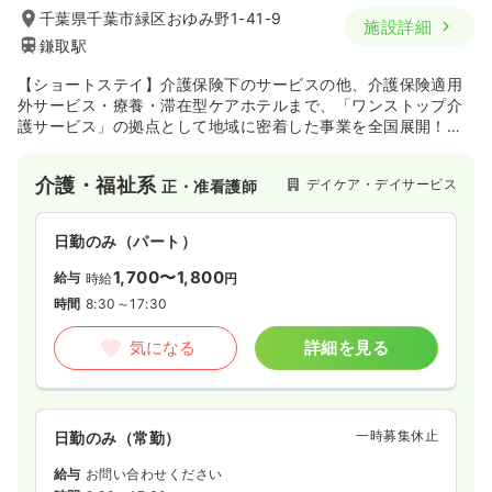
千葉県千葉市緑区おゆみ野1-41-9
施設詳細
鎌取駅
【ショートステイ】介護保険下のサービスの他、介護保険適用
外サービス・療養・滞在型ケアホテルまで、「ワンストップ介
護サービス」の拠点として地域に密着した事業を全国展開！
【JASDAQ上場】の未来型☆医療・健康・福祉のトップランナ
ー企業です。
介護・福祉系
デイケア・デイサービス
正・准看護師
日勤のみ（パート）
1,700〜1,800
給与
時給
円
時間
8:30～17:30
気になる
詳細を見る
一時募集休止
日勤のみ（常勤）
給与
お問い合わせください