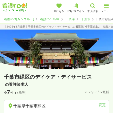
気になる
登録/ログイン
求人検索
メニュー
看護roo![カンゴルー]
看護roo! 転職
千葉県
千葉市
千葉市緑区
【2026年8月最新】千葉市緑区のデイケア・デイサービスの看護師/准看護師求人・転職・
千葉市緑区のデイケア・デイサービス
の看護師求人
7
2026/08/07
更新
全
件（4施設）
変更
千葉県千葉市緑区