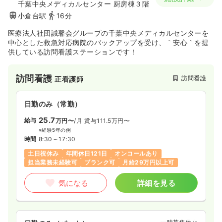
千葉中央メディカルセンター 厨房棟３階
小倉台駅
16分
医療法人社団誠馨会グループの千葉中央メディカルセンターを
中心とした救急対応病院のバックアップを受け、｀安心｀を提
供している訪問看護ステーションです！
訪問看護
訪問看護
正看護師
日勤のみ（常勤）
25.7
給与
万円〜
/月
賞与111.5万円〜
※経験5年の例
時間
8:30～17:30
土日祝休み
年間休日121日
オンコールあり
担当業務未経験可
ブランク可
月給29万円以上可
気になる
詳細を見る