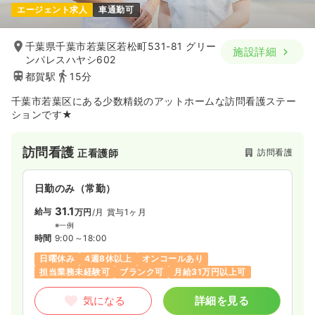
エージェント求人
車通勤可
千葉県千葉市若葉区若松町531-81 グリー
施設詳細
ンパレスハヤシ602
都賀駅
15分
千葉市若葉区にある少数精鋭のアットホームな訪問看護ステー
ションです★
訪問看護
訪問看護
正看護師
日勤のみ（常勤）
31.1
給与
万円
/月
賞与1ヶ月
※一例
時間
9:00～18:00
日曜休み
4週8休以上
オンコールあり
担当業務未経験可
ブランク可
月給31万円以上可
気になる
詳細を見る