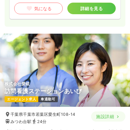
気になる
詳細を見る
株式会社愛椛
訪問看護ステーションあいび
エージェント求人
車通勤可
千葉県千葉市若葉区愛生町108-14
施設詳細
みつわ台駅
24分