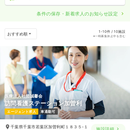
条件の保存・新着求人のお知らせ設定
1-10件 / 10施設
※一時募集休止中を含む
医療法人社団誠馨会
訪問看護ステーション加曽利
エージェント求人
車通勤可
千葉県千葉市若葉区加曽利町１８３５-１
施設詳細