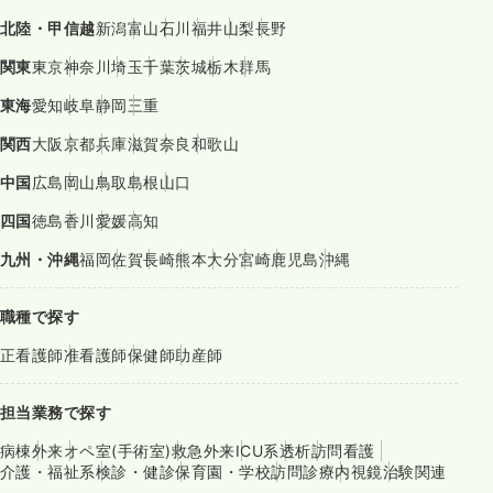
北陸・甲信越
新潟
富山
石川
福井
山梨
長野
関東
東京
神奈川
埼玉
千葉
茨城
栃木
群馬
東海
愛知
岐阜
静岡
三重
関西
大阪
京都
兵庫
滋賀
奈良
和歌山
中国
広島
岡山
鳥取
島根
山口
四国
徳島
香川
愛媛
高知
九州・沖縄
福岡
佐賀
長崎
熊本
大分
宮崎
鹿児島
沖縄
職種で探す
正看護師
准看護師
保健師
助産師
担当業務で探す
病棟
外来
オペ室(手術室)
救急外来
ICU系
透析
訪問看護
介護・福祉系
検診・健診
保育園・学校
訪問診療
内視鏡
治験関連