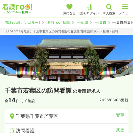
気になる
登録/ログイン
求人検索
メニュー
看護roo![カンゴルー]
看護roo! 転職
千葉県
千葉市
千葉市若葉
【2026年8月最新】千葉市若葉区の訪問看護の看護師/准看護師求人・転職・給料
千葉市若葉区の訪問看護
の看護師求人
14
2026/08/06
更新
全
件（10施設）
変更
千葉県千葉市若葉区
変更
訪問看護