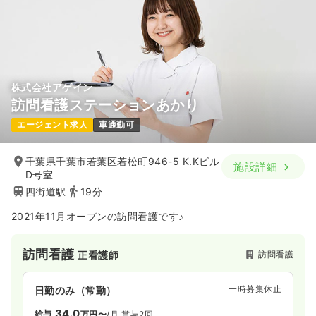
株式会社アゲイン
訪問看護ステーションあかり
エージェント求人
車通勤可
千葉県千葉市若葉区若松町946-5 K.Kビル
施設詳細
D号室
四街道駅
19分
2021年11月オープンの訪問看護です♪
訪問看護
訪問看護
正看護師
一時募集休止
日勤のみ（常勤）
34.0
給与
万円〜
/月
賞与2回