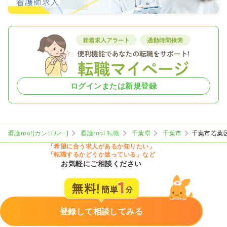
ログインまたは新規登録
看護roo![カンゴルー]
看護roo! 転職
千葉県
千葉市
千葉市若葉
「希望に合う求人があるか知りたい」
「転職するかどうか迷っている」など
お気軽にご相談ください
登録して相談してみる