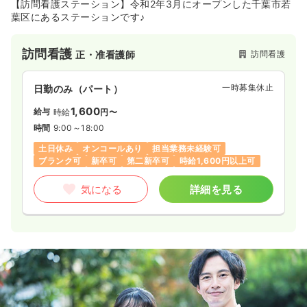
【訪問看護ステーション】令和2年3月にオープンした千葉市若
葉区にあるステーションです♪
訪問看護
訪問看護
正・准看護師
一時募集休止
日勤のみ（パート）
1,600
給与
時給
円〜
時間
9:00～18:00
土日休み
オンコールあり
担当業務未経験可
ブランク可
新卒可
第二新卒可
時給1,600円以上可
気になる
詳細を見る