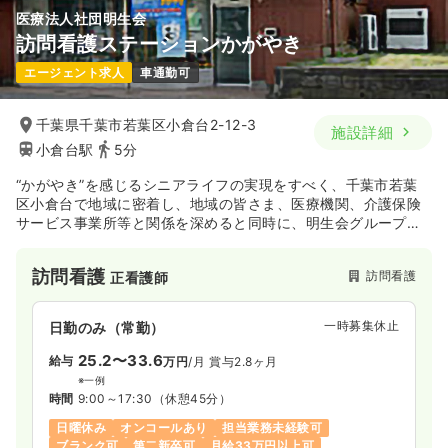
医療法人社団明生会
訪問看護ステーションかがやき
エージェント求人
車通勤可
千葉県千葉市若葉区小倉台2-12-3
施設詳細
小倉台駅
5分
“かがやき”を感じるシニアライフの実現をすべく、千葉市若葉
区小倉台で地域に密着し、地域の皆さま、医療機関、介護保険
サービス事業所等と関係を深めると同時に、明生会グループで
培って来た多くの病院支援や介護施設の運営実績と経験を最大
限活かした訪問看護サービスを提供されています。
訪問看護
訪問看護
正看護師
一時募集休止
日勤のみ（常勤）
25.2〜33.6
給与
万円
/月
賞与2.8ヶ月
※一例
時間
9:00～17:30
（休憩45分）
日曜休み
オンコールあり
担当業務未経験可
ブランク可
第二新卒可
月給33万円以上可