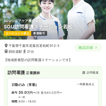
SOUシニアケア株式会社
SOU訪問看護ステーション若松
エージェント求人
車通勤可
千葉県千葉市若葉区若松町912-3
施設詳細
四街道駅
21分
【地域密着型の訪問看護ステーションです】
訪問看護
訪問看護
正看護師
一時募集休止
日勤のみ（常勤）
35.0
給与
万円〜
/月
賞与40.0万円〜
※一例
時間
9:00～18:00