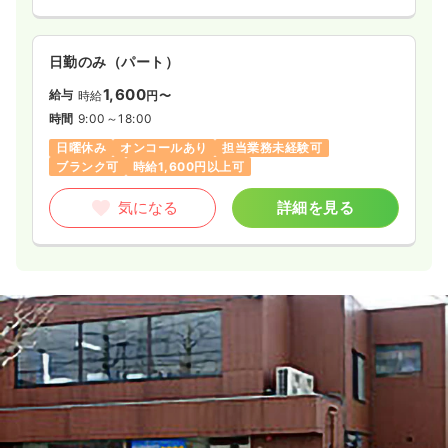
日勤のみ（パート）
1,600
給与
時給
円〜
時間
9:00～18:00
日曜休み
オンコールあり
担当業務未経験可
ブランク可
時給1,600円以上可
気になる
詳細を見る