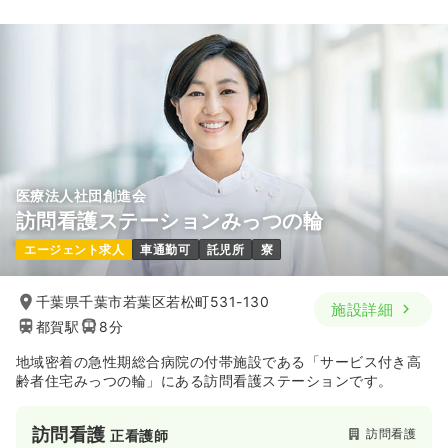
医療法人社団創進会
訪問看護ステーションみっつの輪
エージェント求人
車通勤可
託児所
寮
千葉県千葉市若葉区若松町531-130
施設詳細
都賀駅
8分
地域密着の急性期総合病院の付帯施設である「サービス付き高
齢者住宅みっつの輪」にある訪問看護ステーションです。
訪問看護
訪問看護
正看護師