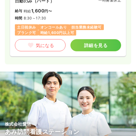
一時募集休止
日勤のみ（パート）
1,600
給与
時給
円〜
時間
8:30～17:30
土日祝休み
オンコールあり
担当業務未経験可
ブランク可
時給1,600円以上可
気になる
詳細を見る
株式会社愛慈
あみ訪問看護ステーション