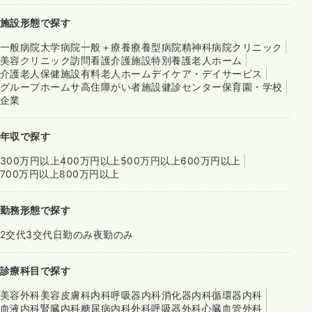
施設形態で探す
一般病院
大学病院
一般＋療養
療養型病院
精神科病院
クリニック
美容クリニック
訪問看護
介護施設
特別養護老人ホーム
介護老人保健施設
有料老人ホーム
デイケア・デイサービス
グループホーム
サ高住
障がい者施設
健診センター
保育園・学校
企業
年収で探す
300万円以上
400万円以上
500万円以上
600万円以上
700万円以上
800万円以上
勤務形態で探す
2交代
3交代
日勤のみ
夜勤のみ
診療科目で探す
美容外科
美容皮膚科
内科
呼吸器内科
消化器内科
循環器内科
血液内科
腎臓内科
糖尿病内科
外科
呼吸器外科
心臓血管外科