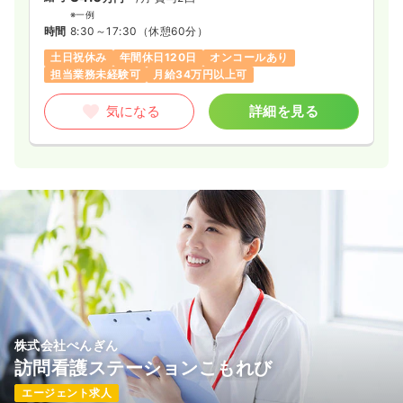
※一例
時間
8:30～17:30
（休憩60分）
土日祝休み
年間休日120日
オンコールあり
担当業務未経験可
月給34万円以上可
気になる
詳細を見る
株式会社ぺんぎん
訪問看護ステーションこもれび
エージェント求人