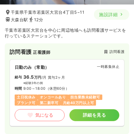
千葉県千葉市若葉区大宮台4丁目5−11
施設詳細
大森台駅
12分
千葉市若葉区大宮台を中心に周辺地域へも訪問看護サービスを
行っているステーションです。
訪問看護
訪問看護
正看護師
一時募集休止
日勤のみ（常勤）
36.5
給与
万円
/月
賞与2ヶ月
※経験3年の例
時間
9:00～18:00
（休憩60分）
土日祝休み
オンコールあり
担当業務未経験可
ブランク可
第二新卒可
月給40万円以上可
気になる
詳細を見る