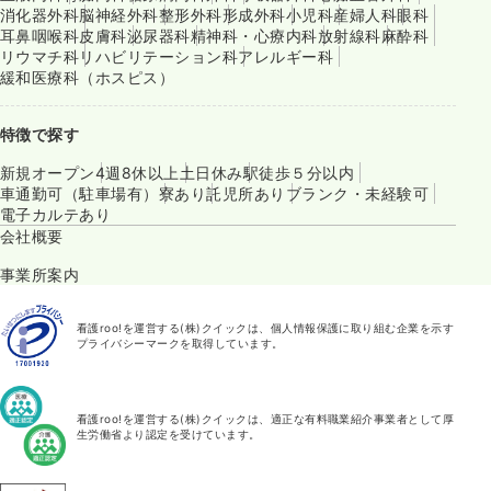
消化器外科
脳神経外科
整形外科
形成外科
小児科
産婦人科
眼科
耳鼻咽喉科
皮膚科
泌尿器科
精神科・心療内科
放射線科
麻酔科
リウマチ科
リハビリテーション科
アレルギー科
緩和医療科（ホスピス）
特徴で探す
新規オープン
4週8休以上
土日休み
駅徒歩５分以内
車通勤可（駐車場有）
寮あり
託児所あり
ブランク・未経験可
電子カルテあり
会社概要
事業所案内
看護roo!を運営する(株)クイックは、個人情報保護に取り組む企業を示す
プライバシーマークを取得しています。
看護roo!を運営する(株)クイックは、適正な有料職業紹介事業者として厚
生労働省より認定を受けています。