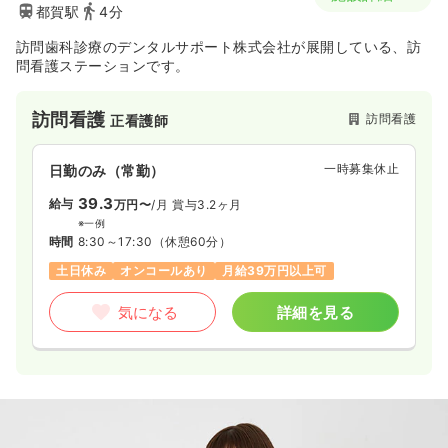
都賀駅
4分
訪問歯科診療のデンタルサポート株式会社が展開している、訪
問看護ステーションです。
訪問看護
訪問看護
正看護師
一時募集休止
日勤のみ（常勤）
39.3
給与
万円〜
/月
賞与3.2ヶ月
※一例
時間
8:30～17:30
（休憩60分）
土日休み
オンコールあり
月給39万円以上可
気になる
詳細を見る