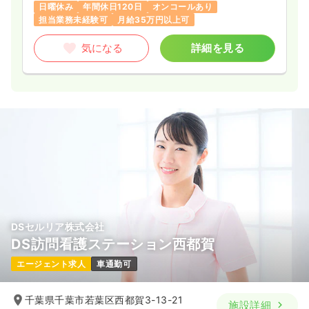
日曜休み
年間休日120日
オンコールあり
担当業務未経験可
月給35万円以上可
気になる
詳細を見る
DSセルリア株式会社
DS訪問看護ステーション西都賀
エージェント求人
車通勤可
千葉県千葉市若葉区西都賀3-13-21
施設詳細