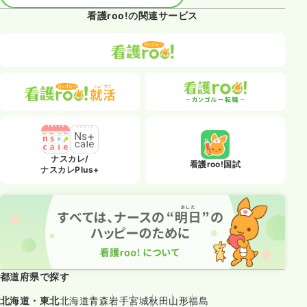
看護roo!の関連サービス
ナスカレ/
看護roo!国試
ナスカレPlus+
都道府県で探す
北海道・東北
北海道
青森
岩手
宮城
秋田
山形
福島