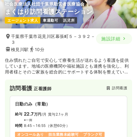
社会医療法人社団千葉県勤労者医療協会
まくはり訪問看護ステーション
エージェント求人
車通勤可
託児所
千葉県千葉市花見川区幕張町５－３９２－
施設詳細
３
検見川駅
10分
住み慣れたご自宅で安心して療養生活が送れるよう看護を提供
しています。地域の医療機関や福祉施設とも連携を強化し、利
用者様とそのご家族を総合的にサポートする体制を整えていま
す。
訪問看護
訪問看護
正看護師
日勤のみ（常勤）
22.7
給与
万円
/月
賞与2.1ヶ月
※一例
時間
8:45～16:55
（休憩60分）
オンコールあり
担当業務未経験可
ブランク可