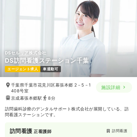
DSセルリア株式会社
DS訪問看護ステーション千葉
エージェント求人
車通勤可
千葉県千葉市花見川区幕張本郷 2－5－1
施設詳細
408号室
京成幕張本郷駅
8分
訪問歯科診療のデンタルサポート株式会社が展開している、訪
問看護ステーションです。
訪問看護
訪問看護
正看護師