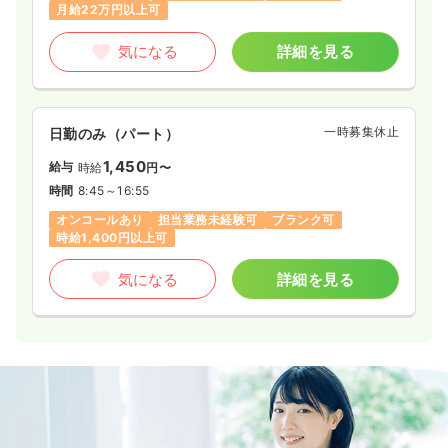
月給22万円以上可
気になる
詳細を見る
一時募集休止
日勤のみ（パート）
1,450
給与
時給
円〜
時間
8:45～16:55
オンコールあり
担当業務未経験可
ブランク可
時給1,400円以上可
気になる
詳細を見る