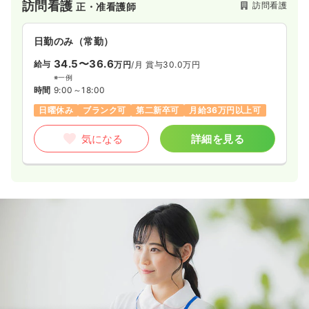
訪問看護
訪問看護
正・准看護師
一時募集休止
日勤のみ（パート）
日勤のみ（常勤）
1,900
給与
時給
円〜
34.5〜36.6
給与
万円
/月
賞与30.0万円
時間
9:00～18:00
（休憩60分）
※一例
担当業務未経験可
ブランク可
時給1,900円以上可
時間
9:00～18:00
日曜休み
ブランク可
第二新卒可
月給36万円以上可
気になる
詳細を見る
気になる
詳細を見る