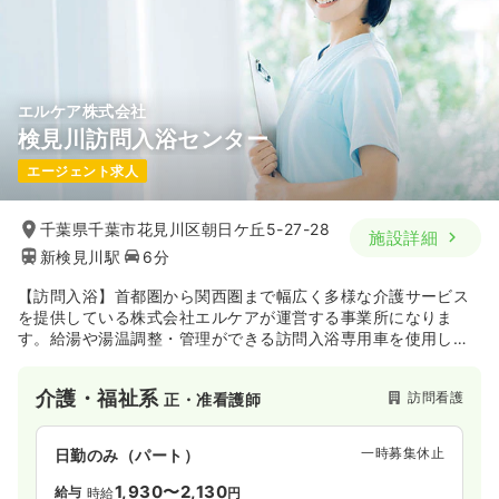
エルケア株式会社
検見川訪問入浴センター
エージェント求人
千葉県千葉市花見川区朝日ケ丘5-27-28
施設詳細
新検見川駅
6分
【訪問入浴】首都圏から関西圏まで幅広く多様な介護サービス
を提供している株式会社エルケアが運営する事業所になりま
す。給湯や湯温調整・管理ができる訪問入浴専用車を使用し、
ご自宅のお風呂に入るのが困難な方のために、入浴をサポート
し、心身のうるおいをおとどけします。
介護・福祉系
訪問看護
正・准看護師
一時募集休止
日勤のみ（パート）
1,930〜2,130
給与
時給
円