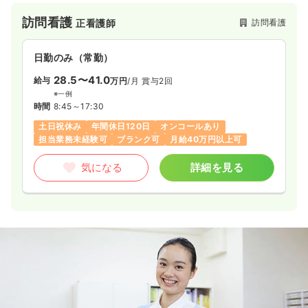
訪問看護
訪問看護
正看護師
日勤のみ（常勤）
28.5〜41.0
給与
万円
/月
賞与2回
※一例
時間
8:45～17:30
土日祝休み
年間休日120日
オンコールあり
担当業務未経験可
ブランク可
月給40万円以上可
気になる
詳細を見る