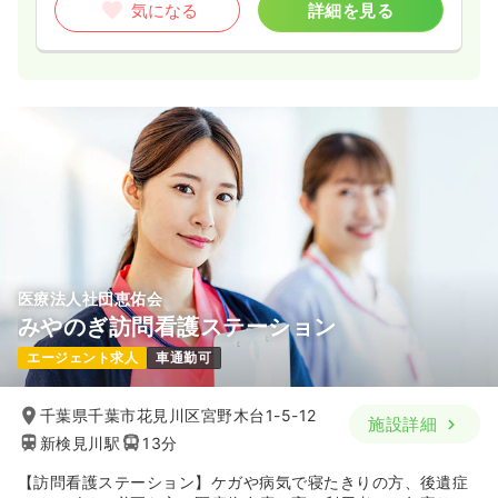
気になる
詳細を見る
医療法人社団恵佑会
みやのぎ訪問看護ステーション
エージェント求人
車通勤可
千葉県千葉市花見川区宮野木台1-5-12
施設詳細
新検見川駅
13分
【訪問看護ステーション】ケガや病気で寝たきりの方、後遺症