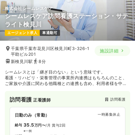
株式会社シームレスケア
シームレスケア訪問看護ステーション・サテ
ライト検見川
エージェント求人
車通勤可
千葉県千葉市花見川区検見川町3-326-1
施設詳細
平助ビル201
新検見川駅
8分
シームレスとは「継ぎ目のない」という意味です。
看護・リハビリ・栄養管理の事業所内連携はもちろんのこと、
ご家族や介護に関わる他職種との連携も含め、利用者様を中心
とした継ぎ目のないサービスを提供いたします。
訪問看護
訪問看護
正看護師
一時募集休止
日勤のみ（常勤）
35.5
給与
万円〜
/月
賞与2回
※一例