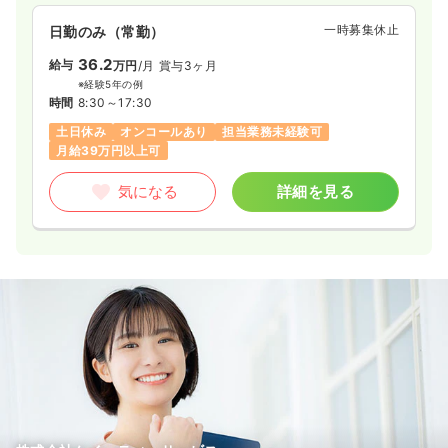
一時募集休止
日勤のみ（常勤）
36.2
給与
万円
/月
賞与3ヶ月
※経験5年の例
時間
8:30～17:30
土日休み
オンコールあり
担当業務未経験可
月給39万円以上可
気になる
詳細を見る