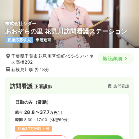
株式会社シダー
あおぞらの里 花見川訪問看護ステーション
直接応募求人
車通勤可
千葉県千葉市花見川区畑町455-5 ハイネ
施設詳細
ス高橋202
新検見川駅
18分
訪問看護
訪問看護
正看護師
日勤のみ（常勤）
28.8〜37.7
給与
万円
/月
時間
8:30～17:00
（休憩60分）
月給37万円以上可