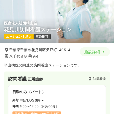
医療法人社団晴山会
花見川訪問看護ステーション
エージェント求人
車通勤可
千葉県千葉市花見川区天戸町1495-4
施設詳細
八千代台駅
9分
平山病院の関連の訪問看護ステーションです。
訪問看護
訪問看護
正看護師
日勤のみ（パート）
1,650
給与
時給
円〜
時間
8:30～17:30
（休憩60分）
日祝休み
時給1,600円以上可