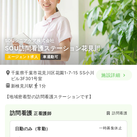
SOUシニアケア株式会社
SOU訪問看護ステーション花見川
エージェント求人
車通勤可
千葉県千葉市花見川区花園1-7-15 SS小川
施設詳細
ビル3F301号室
新検見川駅
1分
【地域密着型の訪問看護ステーションです】
訪問看護
訪問看護
正看護師
一時募集休止
日勤のみ（常勤）