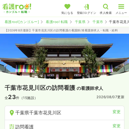
気になる
登録/ログイン
求人検索
メニュー
看護roo![カンゴルー]
看護roo! 転職
千葉県
千葉市
千葉市花見
【2026年8月最新】千葉市花見川区の訪問看護の看護師/准看護師求人・転職・給料
千葉市花見川区の訪問看護
の看護師求人
23
2026/08/07
更新
全
件（15施設）
変更
千葉県千葉市花見川区
変更
訪問看護