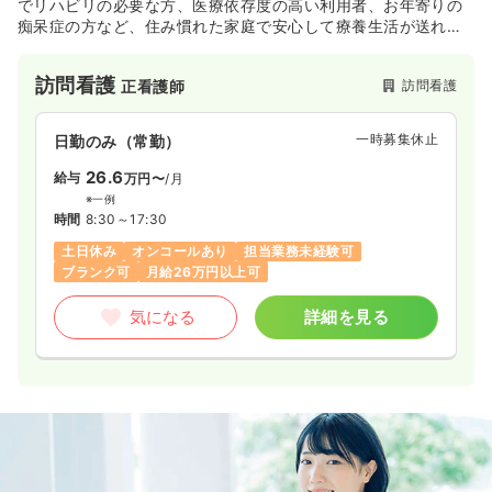
でリハビリの必要な方、医療依存度の高い利用者、お年寄りの
痴呆症の方など、住み慣れた家庭で安心して療養生活が送れる
ようお手伝いします。
訪問看護
訪問看護
正看護師
一時募集休止
日勤のみ（常勤）
26.6
給与
万円〜
/月
※一例
時間
8:30～17:30
土日休み
オンコールあり
担当業務未経験可
ブランク可
月給26万円以上可
気になる
詳細を見る