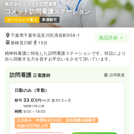
株式会社コメット訪問看護
コメット訪問看護ステーション
エージェント求人
車通勤可
千葉県千葉市花見川区浪花町958-1
施設詳細
新検見川駅
15分
精神科看護に特化した訪問看護ステーションです。対話により
自ら回復する力を促すお手伝いをさせて頂いています。
訪問看護
訪問看護
正看護師
日勤のみ（常勤）
33.0
給与
万円〜
/月
賞与1.5ヶ月
※経験10年の例
時間
9:00～18:00
土日休み
年間休日120日
担当業務未経験可
月給33万円以上可