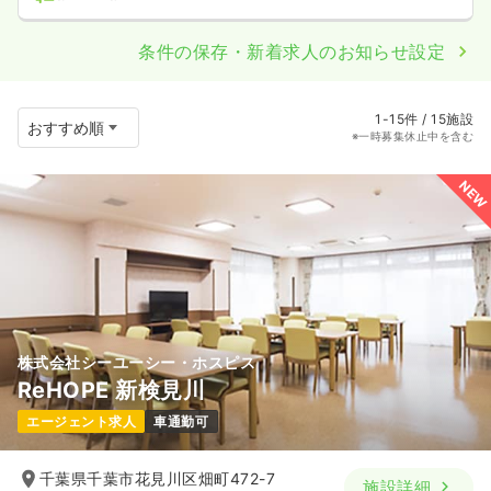
条件の保存・新着求人のお知らせ設定
1-15件 / 15施設
※一時募集休止中を含む
NEW
株式会社シーユーシー・ホスピス
ReHOPE 新検見川
エージェント求人
車通勤可
千葉県千葉市花見川区畑町472-7
施設詳細