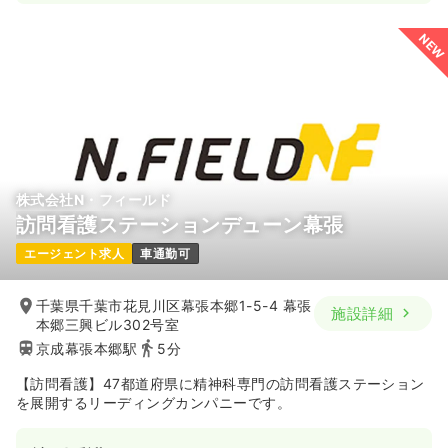
一時募集休止
日勤のみ（常勤）
29.2〜32.6
給与
万円
/月
賞与2.628ヶ月
NEW
※一例
時間
9:00～18:00
（休憩60分）
4週8休以上
担当業務未経験可
ブランク可
月給32万円以上可
気になる
詳細を見る
株式会社N・フィールド
訪問看護ステーションデューン幕張
一時募集休止
2交代（常勤）
エージェント求人
車通勤可
35.2〜38.6
給与
万円
/月
賞与2.628ヶ月
※一例
千葉県千葉市花見川区幕張本郷1-5-4 幕張
施設詳細
時間
9:00～18:00
本郷三興ビル302号室
4週8休以上
担当業務未経験可
ブランク可
京成幕張本郷駅
5分
月給38万円以上可
【訪問看護】47都道府県に精神科専門の訪問看護ステーション
を展開するリーディングカンパニーです。
気になる
詳細を見る