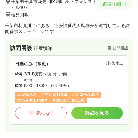
千葉県千葉市花見川区畑町759 フォレスト
施設詳細
ビル102
検見川駅
千葉市花見川区にある、社会福祉法人鳳雄会が運営している訪
問看護ステーションです！
訪問看護
訪問看護
正看護師
一時募集休止
日勤のみ（常勤）
33.0
給与
万円〜
/月
賞与2回
※一例
時間
9:00～18:00
（休憩60分）
土日祝休み
年間休日123日
オンコールあり
担当業務未経験可
月給33万円以上可
気になる
詳細を見る