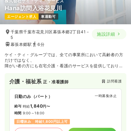
株式会社ケイ・ティ・サービス
Hana訪問入浴花見川
エージェント求人
車通勤可
千葉県千葉市花見川区幕張本郷2丁目41－
施設詳細
5
幕張本郷駅
6分
ケイ・ティ・グループでは、全ての事業所において高齢者の方
だけではなく、
障がい者の方にも在宅介護・看護のサービスを提供しておりま
す。
介護・福祉系
訪問看護
正・准看護師
一時募集休止
日勤のみ（パート）
1,840
給与
時給
円〜
時間
9:00～18:00
日曜休み
時給1,800円以上可