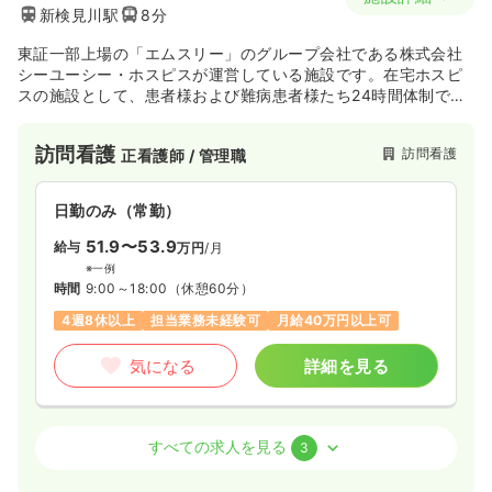
新検見川駅
8分
東証一部上場の「エムスリー」のグループ会社である株式会社
シーユーシー・ホスピスが運営している施設です。在宅ホスピ
スの施設として、患者様および難病患者様たち24時間体制で看
護サービスを提供しています。
訪問看護
訪問看護
正看護師 / 管理職
日勤のみ（常勤）
51.9〜53.9
給与
万円
/月
※一例
時間
9:00～18:00
（休憩60分）
4週8休以上
担当業務未経験可
月給40万円以上可
気になる
詳細を見る
訪問看護
訪問看護
正看護師
すべての求人を見る
3