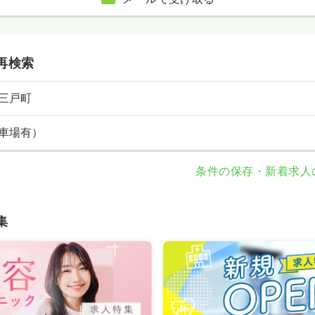
再検索
三戸町
車場有）
条件の保存・新着求人
集