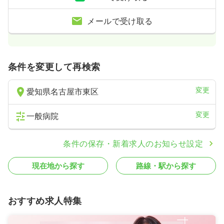
一時募集休止
日勤のみ（パート）
メールで受け取る
1,500
給与
時給
円
時間
8:30～17:30
（休憩60分）
日祝休み
オンコールあり
ブランク可
時給1,500円以上可
条件を変更して再検索
気になる
詳細を見る
変更
愛知県名古屋市東区
変更
一般病院
オペ室(手術室)
一般病院
正看護師
条件の保存・新着求人のお知らせ設定
一時募集休止
日勤のみ（常勤）
24.5
給与
万円
/月
賞与4ヶ月
現在地から探す
路線・駅から探す
※経験3年の例
時間
8:30～17:30
（休憩60分）
年間休日120日
4週8休以上
オンコールあり
おすすめ求人特集
ブランク可
第二新卒可
月給26万円以上可