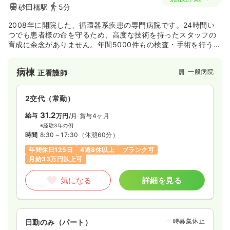
砂田橋駅
5分
2008年に開院した、循環器系疾患の専門病院です。24時間い
つでも患者様の命を守るため、高度な技術を持ったスタッフの
育成に余念がありません。年間5000件もの検査・手術を行う、
世界で注目される循環器治療施設です。
病棟
一般病院
正看護師
2交代（常勤）
31.2
給与
万円
/月
賞与4ヶ月
※経験3年の例
時間
8:30～17:30
（休憩60分）
年間休日125日
4週8休以上
ブランク可
月給33万円以上可
気になる
詳細を見る
一時募集休止
日勤のみ（パート）