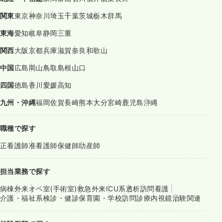
関東
東京
神奈川
埼玉
千葉
茨城
栃木
群馬
東海
愛知
岐阜
静岡
三重
関西
大阪
京都
兵庫
滋賀
奈良
和歌山
中国
広島
岡山
鳥取
島根
山口
四国
徳島
香川
愛媛
高知
九州・沖縄
福岡
佐賀
長崎
熊本
大分
宮崎
鹿児島
沖縄
職種で探す
正看護師
准看護師
保健師
助産師
担当業務で探す
病棟
外来
オペ室(手術室)
救急外来
ICU系
透析
訪問看護
介護・福祉系
検診・健診
保育園・学校
訪問診療
内視鏡
治験関連