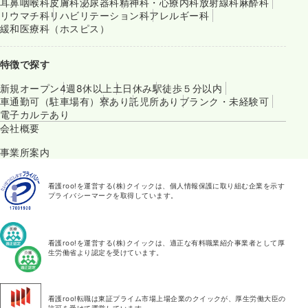
耳鼻咽喉科
皮膚科
泌尿器科
精神科・心療内科
放射線科
麻酔科
リウマチ科
リハビリテーション科
アレルギー科
緩和医療科（ホスピス）
特徴で探す
新規オープン
4週8休以上
土日休み
駅徒歩５分以内
車通勤可（駐車場有）
寮あり
託児所あり
ブランク・未経験可
電子カルテあり
会社概要
事業所案内
看護roo!を運営する(株)クイックは、個人情報保護に取り組む企業を示す
プライバシーマークを取得しています。
看護roo!を運営する(株)クイックは、適正な有料職業紹介事業者として厚
生労働省より認定を受けています。
看護roo!転職は東証プライム市場上場企業のクイックが、厚生労働大臣の
許可を受けて運営しています。