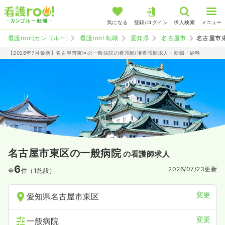
気になる
登録/ログイン
求人検索
メニュー
看護roo![カンゴルー]
看護roo! 転職
愛知県
名古屋市
名古屋市
【2026年7月最新】名古屋市東区の一般病院の看護師/准看護師求人・転職・給料
名古屋市東区の一般病院
の看護師求人
6
2026/07/23
更新
全
件（1施設）
変更
愛知県名古屋市東区
変更
一般病院