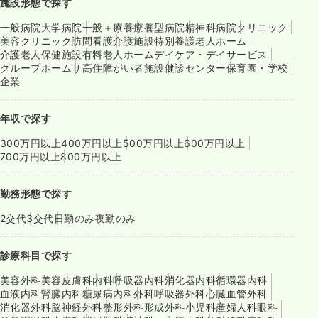
施設形態で探す
一般病院
大学病院
一般＋療養
療養型病院
精神科病院
クリニック
美容クリニック
訪問看護
介護施設
特別養護老人ホーム
介護老人保健施設
有料老人ホーム
デイケア・デイサービス
グループホーム
サ高住
障がい者施設
健診センター
保育園・学校
企業
年収で探す
300万円以上
400万円以上
500万円以上
600万円以上
700万円以上
800万円以上
勤務形態で探す
2交代
3交代
日勤のみ
夜勤のみ
診療科目で探す
美容外科
美容皮膚科
内科
呼吸器内科
消化器内科
循環器内科
血液内科
腎臓内科
糖尿病内科
外科
呼吸器外科
心臓血管外科
消化器外科
脳神経外科
整形外科
形成外科
小児科
産婦人科
眼科