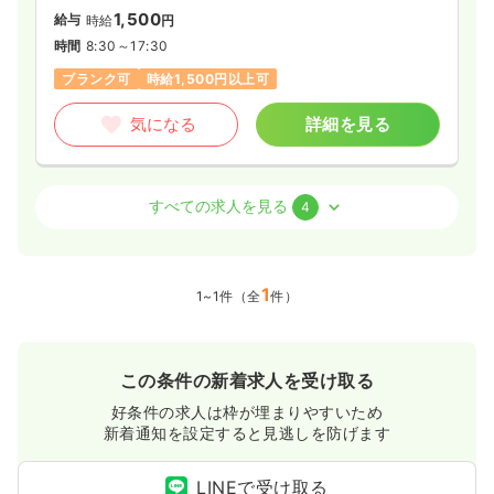
1,500
給与
時給
円
時間
8:30～17:30
ブランク可
時給1,500円以上可
気になる
詳細を見る
外来
一般病院
正看護師
すべての求人を見る
4
一時募集休止
日勤のみ（常勤）
25.0
1
給与
万円
/月
賞与4ヶ月
1~1件（全
件）
※経験5年の例
時間
8:30～17:30
（休憩60分）
日祝休み
年間休日120日
4週8休以上
オンコールあり
この条件の新着求人を受け取る
ブランク可
月給26万円以上可
好条件の求人は枠が埋まりやすいため
気になる
詳細を見る
新着通知を設定すると見逃しを防げます
LINEで受け取る