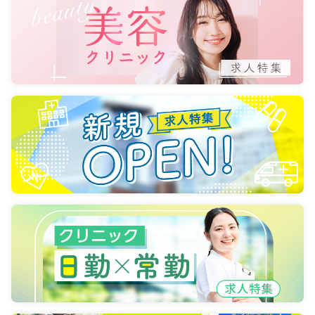
気になる
詳細を見る
ICU系
一般病院
正看護師
一時募集休止
2交代（常勤）
30.6
給与
万円〜
/月
賞与4ヶ月
※経験3年の例
時間
8:30～17:30
（休憩60分）
年間休日120日
4週8休以上
担当業務未経験可
ブランク可
第二新卒可
月給34万円以上可
気になる
詳細を見る