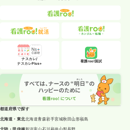
ナスカレ/
看護roo!国試
ナスカレPlus+
都道府県で探す
北海道・東北
北海道
青森
岩手
宮城
秋田
山形
福島
北陸・甲信越
新潟
富山
石川
福井
山梨
長野