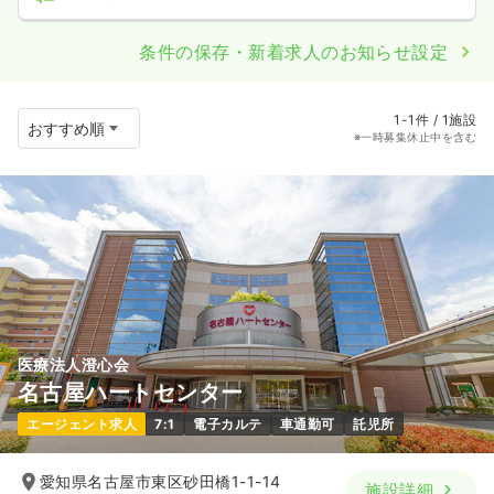
条件の保存・新着求人のお知らせ設定
1-1件 / 1施設
※一時募集休止中を含む
医療法人澄心会
名古屋ハートセンター
エージェント求人
7:1
電子カルテ
車通勤可
託児所
愛知県名古屋市東区砂田橋1-1-14
施設詳細